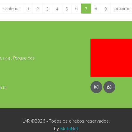
‹ anterior
1
2
3
4
5
6
7
8
9
próximo 
 543 , Parque das
m.br
LAR ©2026 - Todos os direitos reservados.
by
MetaNet