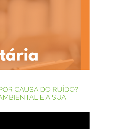
POR CAUSA DO RUÍDO?
MBIENTAL E A SUA