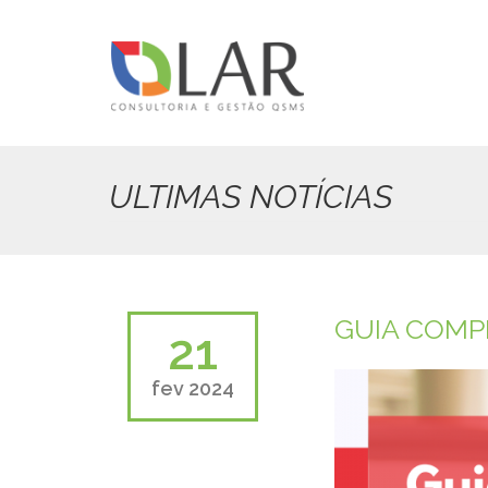
Pular
para
o
conteúdo
principal
ULTIMAS NOTÍCIAS
GUIA COMP
21
fev 2024