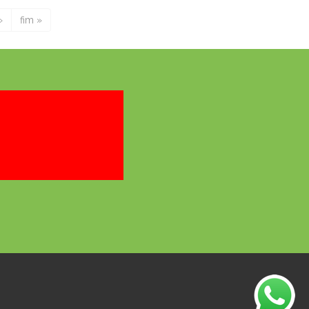
›
fim »