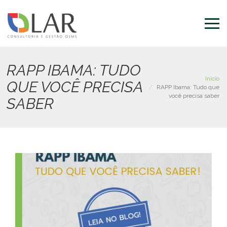
Pular
para
o
conteúdo
principal
RAPP IBAMA: TUDO
Início
QUE VOCÊ PRECISA
RAPP Ibama: Tudo que
você precisa saber
SABER