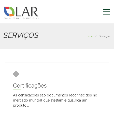
Pular
para
o
conteúdo
principal
SERVIÇOS
Início
Serviços
Certificações
As certificações são documentos reconhecidos no
mercado mundial que atestam e qualifica um
produto...