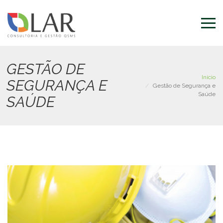
Pular
para
o
conteúdo
principal
GESTÃO DE
Início
SEGURANÇA E
Gestão de Segurança e
Saúde
SAÚDE