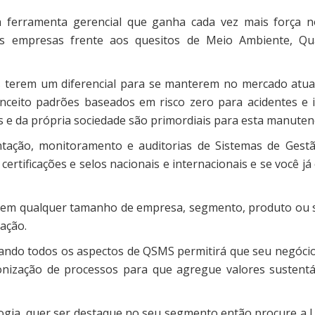
 ferramenta gerencial que ganha cada vez mais força no
s empresas frente aos quesitos de Meio Ambiente, Qu
es terem um diferencial para se manterem no mercado atual
onceito padrões baseados em risco zero para acidentes e 
os e da própria sociedade são primordiais para esta manuten
ntação, monitoramento e auditorias de Sistemas de Gestã
rtificações e selos nacionais e internacionais e se você 
 em qualquer tamanho de empresa, segmento, produto ou s
ação.
ndo todos os aspectos de QSMS permitirá que seu negócio
nização de processos para que agregue valores sustentáv
gia, quer ser destaque no seu segmento então procure a L