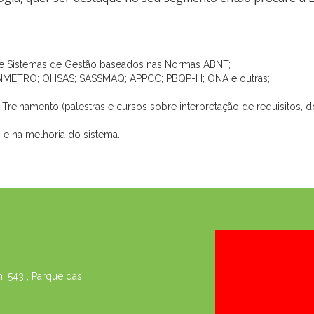
e Sistemas de Gestão baseados nas Normas ABNT;
SO; INMETRO; OHSAS; SASSMAQ; APPCC; PBQP-H; ONA e outras;
Treinamento (palestras e cursos sobre interpretação de requisitos, 
 e na melhoria do sistema.
 543 , Parque das