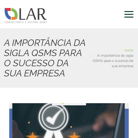
Pular
para
o
conteúdo
principal
A IMPORTÂNCIA DA
SIGLA QSMS PARA
Início
A importância da sigla
O SUCESSO DA
QSMS para o sucesso da
sua empresa
SUA EMPRESA