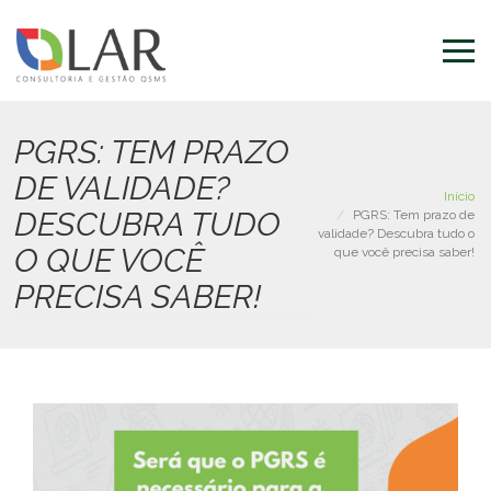
Pular
para
o
conteúdo
principal
PGRS: TEM PRAZO
DE VALIDADE?
Início
DESCUBRA TUDO
PGRS: Tem prazo de
validade? Descubra tudo o
O QUE VOCÊ
que você precisa saber!
PRECISA SABER!