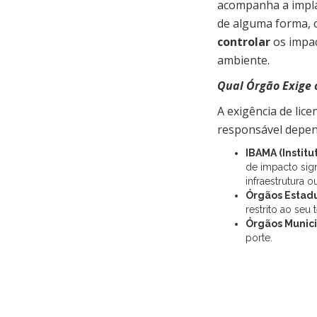
acompanha a impla
de alguma forma, c
controlar
os impac
ambiente.
Qual Órgão Exige 
A exigência de lic
responsável depe
IBAMA (Instit
de impacto sig
infraestrutura 
Órgãos Estad
restrito ao seu
Órgãos Munici
porte.