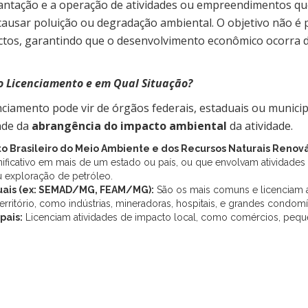
ntação e a operação de atividades ou empreendimentos que
ausar poluição ou degradação ambiental. O objetivo não é 
tos, garantindo que o desenvolvimento econômico ocorra d
o Licenciamento e em Qual Situação?
enciamento pode vir de órgãos federais, estaduais ou municip
nde da
abrangência do impacto ambiental
da atividade.
uto Brasileiro do Meio Ambiente e dos Recursos Naturais Renová
nificativo em mais de um estado ou país, ou que envolvam atividade
ou exploração de petróleo.
uais (ex: SEMAD/MG, FEAM/MG):
São os mais comuns e licenciam a
 território, como indústrias, mineradoras, hospitais, e grandes condomí
pais:
Licenciam atividades de impacto local, como comércios, pe