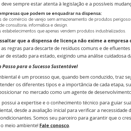
 deve sempre estar atenta à legislação e a possíveis mudanç
empresas que podem se enquadrar na dispensa:
es de comércio de varejo sem armazenamento de produtos perigoso
de consultoria, informática e design.
 estabelecimentos que apenas vendem produtos industrializados.
ssaltar que a dispensa de licença não exime a empresa
 as regras para descarte de resíduos comuns e de efluentes s
ar de estado para estado, exigindo uma análise cuidadosa da 
 Passo para o Sucesso Sustentável
biental é um processo que, quando bem conduzido, traz seg
tender os diferentes tipos e a importância de cada etapa, 
e posicionar no mercado como um agente de desenvolvimento
a
possui a expertise e o conhecimento técnico para guiar s
ntal, desde a avaliação inicial para verificar a necessidade 
ondicionantes. Somos seu parceiro para garantir que o cre
 o meio ambiente!
Fale conosco
.