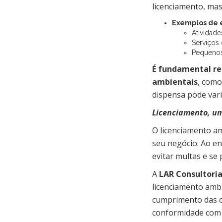
licenciamento, mas
Exemplos de 
Atividad
Serviços 
Pequenos
É fundamental re
ambientais
, como
dispensa pode vari
Licenciamento, um
O licenciamento am
seu negócio. Ao en
evitar multas e s
A
LAR Consultori
licenciamento ambie
cumprimento das c
conformidade com