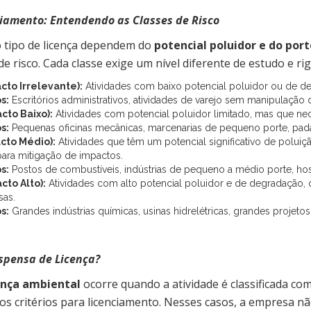
ciamento: Entendendo as Classes de Risco
o tipo de licença dependem do
potencial poluidor e do port
de risco. Cada classe exige um nível diferente de estudo e ri
cto Irrelevante):
Atividades com baixo potencial poluidor ou de d
s:
Escritórios administrativos, atividades de varejo sem manipulação
cto Baixo):
Atividades com potencial poluidor limitado, mas que nec
s:
Pequenas oficinas mecânicas, marcenarias de pequeno porte, padar
acto Médio):
Atividades que têm um potencial significativo de polui
ara mitigação de impactos.
s:
Postos de combustíveis, indústrias de pequeno a médio porte, hospi
cto Alto):
Atividades com alto potencial poluidor e de degradação
sas.
s:
Grandes indústrias químicas, usinas hidrelétricas, grandes projetos 
spensa de Licença?
ença ambiental
ocorre quando a atividade é classificada co
s critérios para licenciamento. Nesses casos, a empresa nã