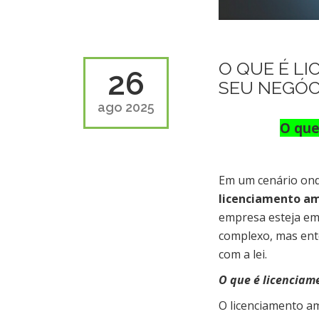
O QUE É LI
26
SEU NEGÓC
ago 2025
O que
Em um cenário onde
licenciamento a
empresa esteja em
complexo, mas ent
com a lei.
O que é licenciam
O licenciamento a