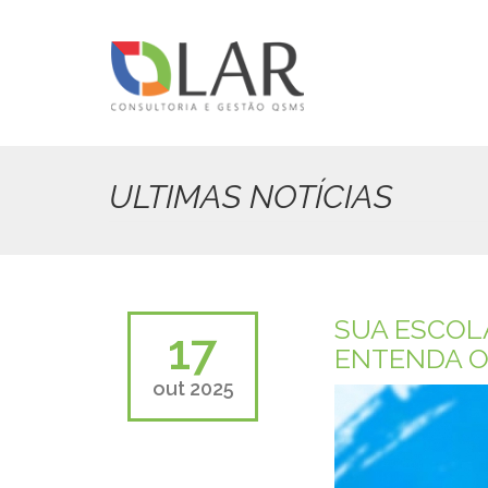
Pular
para
o
conteúdo
principal
ULTIMAS NOTÍCIAS
SUA ESCOLA
17
ENTENDA O '
out 2025