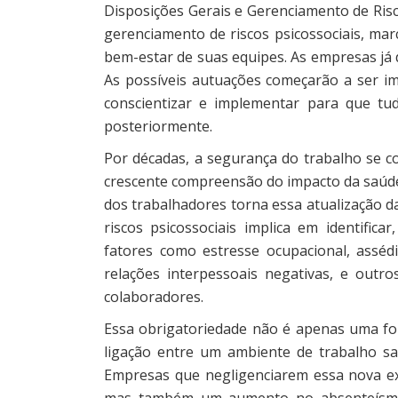
Disposições Gerais e Gerenciamento de Ris
gerenciamento de riscos psicossociais, m
bem-estar de suas equipes. As empresas já 
As possíveis autuações começarão a ser i
conscientizar e implementar para que t
posteriormente.
Por décadas, a segurança do trabalho se co
crescente compreensão do impacto da saúde
dos trabalhadores torna essa atualização d
riscos psicossociais implica em identific
fatores como estresse ocupacional, asséd
relações interpessoais negativas, e out
colaboradores.
Essa obrigatoriedade não é apenas uma for
ligação entre um ambiente de trabalho sa
Empresas que negligenciarem essa nova ex
mas também um aumento no absenteísmo, 