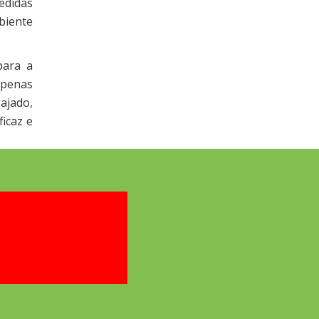
edidas
biente
para a
apenas
ajado,
icaz e