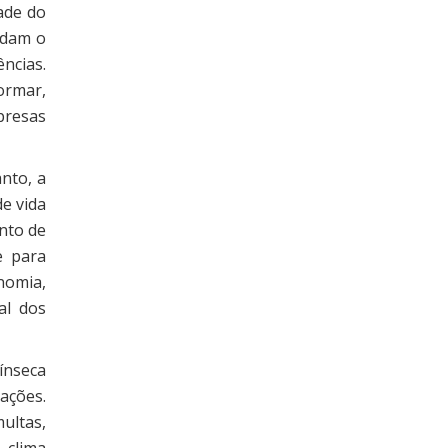
ade do
rdam o
ncias.
ormar,
presas
nto, a
e vida
nto de
e para
nomia,
al dos
ínseca
ações.
ultas,
 clima