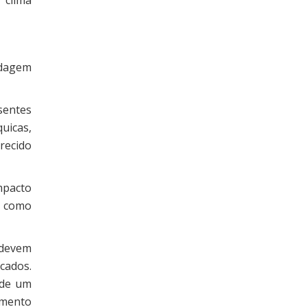
rdagem
sentes
quicas,
recido
impacto
, como
 devem
cados.
 de um
amento