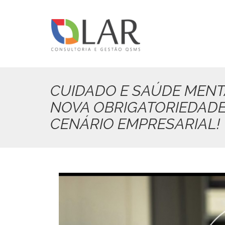
Pular
para
o
conteúdo
principal
CUIDADO E SAÚDE MENT
NOVA OBRIGATORIEDAD
CENÁRIO EMPRESARIAL!