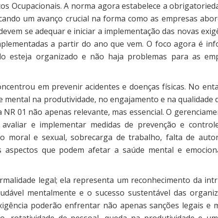
cos Ocupacionais. A norma agora estabelece a obrigatoried
arcando um avanço crucial na forma como as empresas abo
devem se adequar e iniciar a implementação das novas exigê
mplementadas a partir do ano que vem. O foco agora é inf
udo esteja organizado e não haja problemas para as em
ncentrou em prevenir acidentes e doenças físicas. No enta
 mental na produtividade, no engajamento e na qualidade d
a NR 01 não apenas relevante, mas essencial. O gerenciame
ar, avaliar e implementar medidas de prevenção e control
io moral e sexual, sobrecarga de trabalho, falta de auto
ros aspectos que podem afetar a saúde mental e emocion
malidade legal; ela representa um reconhecimento da intr
udável mentalmente e o sucesso sustentável das organiz
igência poderão enfrentar não apenas sanções legais e m
rotatividade de pessoal, queda na produtividade e um