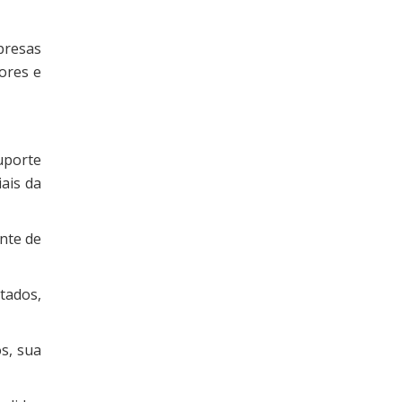
presas
ores e
.
uporte
ais da
nte de
tados,
s, sua