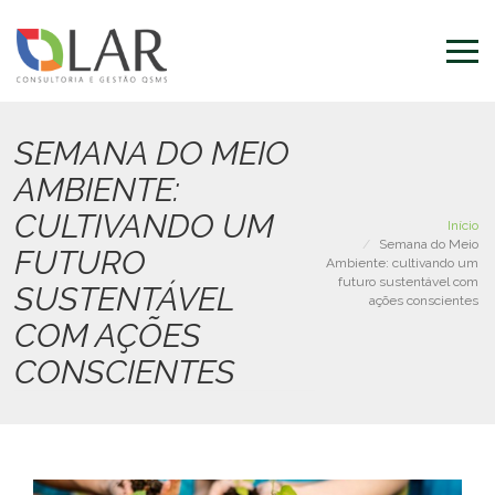
Pular
para
o
conteúdo
principal
SEMANA DO MEIO
AMBIENTE:
CULTIVANDO UM
Início
Semana do Meio
FUTURO
Ambiente: cultivando um
futuro sustentável com
SUSTENTÁVEL
ações conscientes
COM AÇÕES
CONSCIENTES