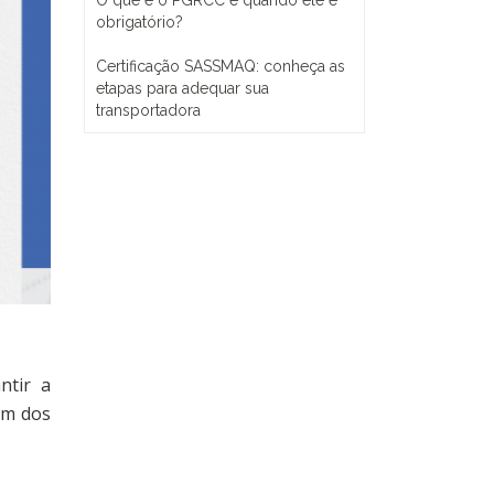
O que é o PGRCC e quando ele é
obrigatório?
Certificação SASSMAQ: conheça as
etapas para adequar sua
transportadora
ntir a
um dos