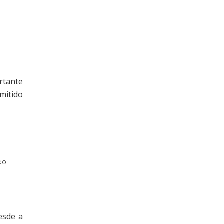
rtante
mitido
.
do
esde a