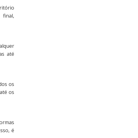
itório
final,
alquer
as até
odos os
até os
formas
sso, é