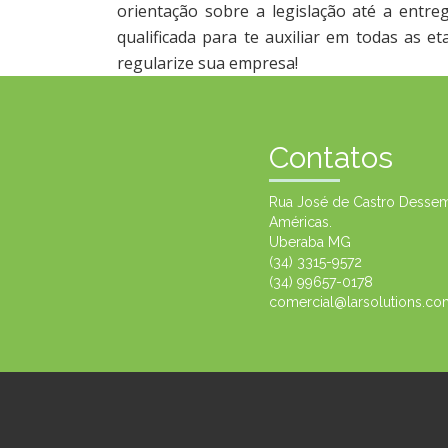
orientação sobre a legislação até a entr
qualificada para te auxiliar em todas as 
regularize sua empresa!
Contatos
Rua José de Castro Dessem,
Américas.
Uberaba MG
(34) 3315-9572
(34) 99657-0178
comercial@larsolutions.co