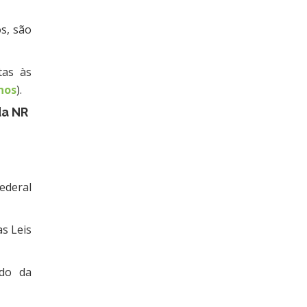
s, são
tas às
nos
).
da NR
ederal
as Leis
ndo da