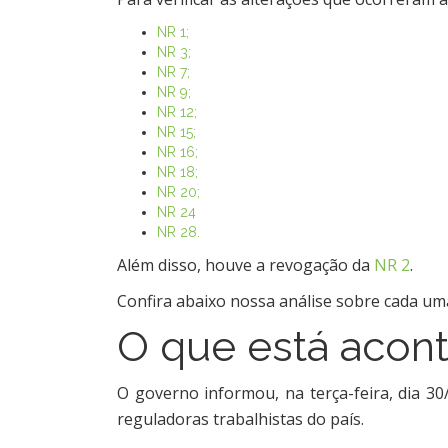
NR 1;
NR 3;
NR 7;
NR 9;
NR 12;
NR 15;
NR 16;
NR 18;
NR 20;
NR 24
NR 28.
Além disso, houve a revogação da
NR 2
.
Confira abaixo nossa análise sobre cada uma
O que está acon
O governo informou, na terça-feira, dia 30
reguladoras trabalhistas do país.