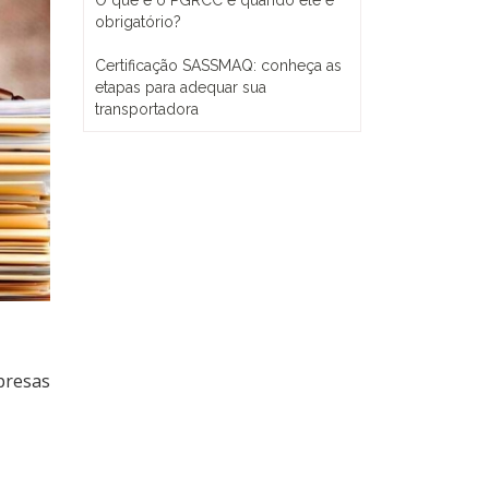
O que é o PGRCC e quando ele é
obrigatório?
Certificação SASSMAQ: conheça as
etapas para adequar sua
transportadora
presas