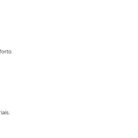
forto.
ais.