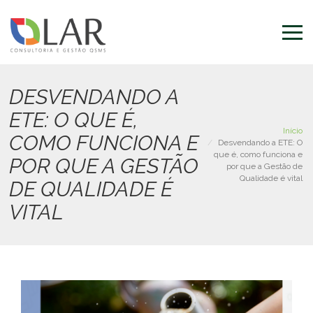
Pular
para
o
conteúdo
principal
DESVENDANDO A
ETE: O QUE É,
Início
COMO FUNCIONA E
Desvendando a ETE: O
que é, como funciona e
POR QUE A GESTÃO
por que a Gestão de
Qualidade é vital
DE QUALIDADE É
VITAL